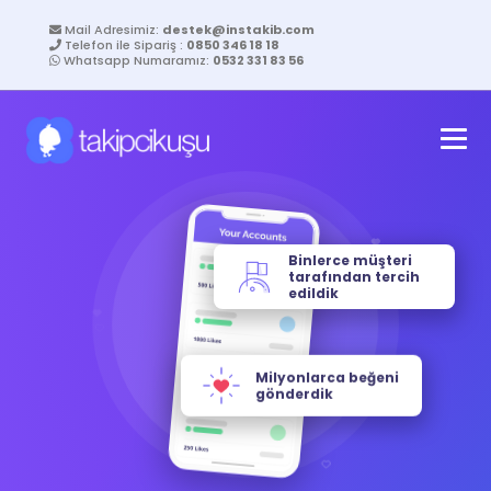
Mail Adresimiz:
destek@instakib.com
Telefon ile Sipariş :
0850 346 18 18
Whatsapp Numaramız:
0532 331 83 56
Binlerce müşteri
tarafından tercih
edildik
Milyonlarca beğeni
gönderdik