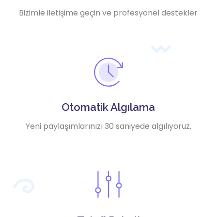
Bizimle iletişime geçin ve profesyonel destekler
Otomatik Algılama
Yeni paylaşımlarınızı 30 saniyede algılıyoruz.