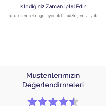
İstediğiniz Zaman Iptal Edin
İptal etmenizi engelleyecek bir sözleşme vs yok
Müşterilerimizin
Değerlendirmeleri