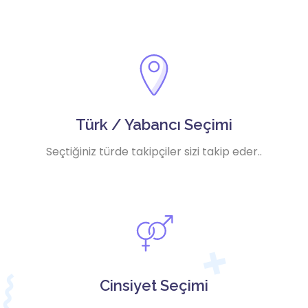
Türk / Yabancı Seçimi
Seçtiğiniz türde takipçiler sizi takip eder..
Cinsiyet Seçimi