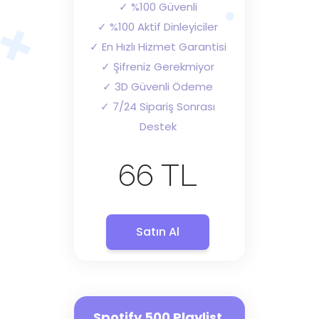
✓ %100 Güvenli
✓ %100 Aktif Dinleyiciler
✓ En Hızlı Hizmet Garantisi
✓ Şifreniz Gerekmiyor
✓ 3D Güvenli Ödeme
✓ 7/24 Sipariş Sonrası
Destek
66 TL
Satın Al
Spotify 500 Playlist