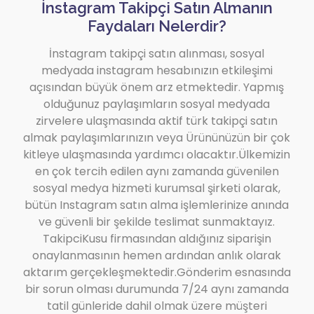
İnstagram Takipçi Satın Almanın
Faydaları Nelerdir?
İnstagram takipçi satın alınması, sosyal
medyada instagram hesabınızın etkileşimi
açısından büyük önem arz etmektedir. Yapmış
olduğunuz paylaşımların sosyal medyada
zirvelere ulaşmasında aktif türk takipçi satın
almak paylaşımlarınızın veya Ürününüzün bir çok
kitleye ulaşmasında yardımcı olacaktır.Ülkemizin
en çok tercih edilen aynı zamanda güvenilen
sosyal medya hizmeti kurumsal şirketi olarak,
bütün Instagram satın alma işlemlerinize anında
ve güvenli bir şekilde teslimat sunmaktayız.
TakipciKusu firmasından aldığınız siparişin
onaylanmasının hemen ardından anlık olarak
aktarım gerçekleşmektedir.Gönderim esnasında
bir sorun olması durumunda 7/24 aynı zamanda
tatil günleride dahil olmak üzere müşteri