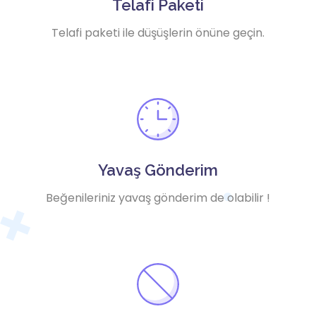
Telafi Paketi
Telafi paketi ile düşüşlerin önüne geçin.
Yavaş Gönderim
Beğenileriniz yavaş gönderim de olabilir !