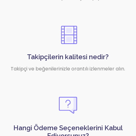
Takipçilerin kalitesi nedir?
Takipçi ve beğenilerinizle orantılı izlenmeler alın.
Hangi Ödeme Seçeneklerini Kabul
Ediyorsunuz?