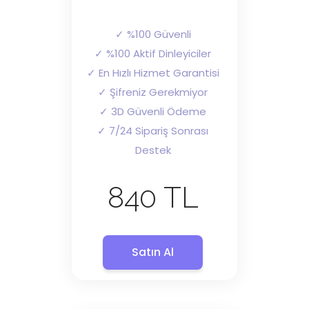
✓ %100 Güvenli
✓ %100 Aktif Dinleyiciler
✓ En Hızlı Hizmet Garantisi
✓ Şifreniz Gerekmiyor
✓ 3D Güvenli Ödeme
✓ 7/24 Sipariş Sonrası
Destek
840 TL
Satın Al