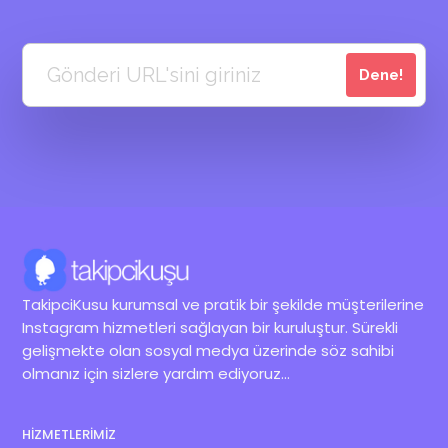
Dene!
TakipciKusu kurumsal ve pratik bir şekilde müşterilerine
Instagram hizmetleri sağlayan bir kuruluştur. Sürekli
gelişmekte olan sosyal medya üzerinde söz sahibi
olmanız için sizlere yardım ediyoruz...
HIZMETLERIMIZ