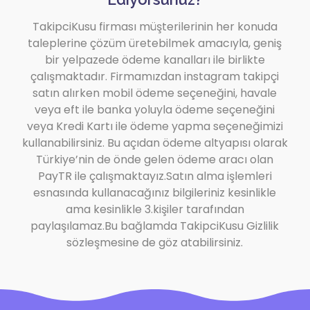
TakipciKusu firması müşterilerinin her konuda
taleplerine çözüm üretebilmek amacıyla, geniş
bir yelpazede ödeme kanalları ile birlikte
çalışmaktadır. Firmamızdan instagram takipçi
satın alırken mobil ödeme seçeneğini, havale
veya eft ile banka yoluyla ödeme seçeneğini
veya Kredi Kartı ile ödeme yapma seçeneğimizi
kullanabilirsiniz. Bu açıdan ödeme altyapısı olarak
Türkiye’nin de önde gelen ödeme aracı olan
PayTR ile çalışmaktayız.Satın alma işlemleri
esnasında kullanacağınız bilgileriniz kesinlikle
ama kesinlikle 3.kişiler tarafından
paylaşılamaz.Bu bağlamda TakipciKusu Gizlilik
sözleşmesine de göz atabilirsiniz.