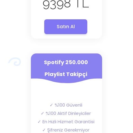
9398 TL
Satın Al
Spotify 250.000
Playlist Takipçi
✓ %100 Güvenli
✓ %100 Aktif Dinleyiciler
✓ En Hızlı Hizmet Garantisi
✓ Şifreniz Gerekmiyor