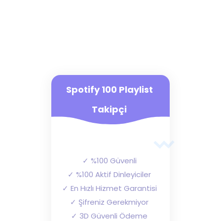
Spotify 100 Playlist
Takipçi
✓ %100 Güvenli
✓ %100 Aktif Dinleyiciler
✓ En Hızlı Hizmet Garantisi
✓ Şifreniz Gerekmiyor
✓ 3D Güvenli Ödeme