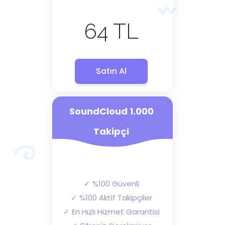
64 TL
Satın Al
SoundCloud 1.000
Takipçi
✓ %100 Güvenli
✓ %100 Aktif Takipçiler
✓ En Hızlı Hizmet Garantisi