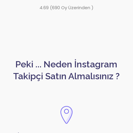
4.69 (690 Oy Üzerinden )
Peki ... Neden İnstagram
Takipçi Satın Almalısınız ?