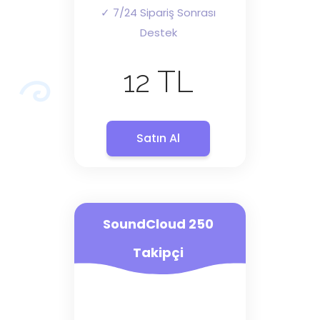
✓ 7/24 Sipariş Sonrası
Destek
12 TL
Satın Al
SoundCloud 250
Takipçi