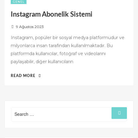
GENEL
Instagram Abonelik Sistemi
P
9 Ağustos 2023
o
Instagram, popüler bir sosyal medya platformudur ve
s
milyonlarca insan tarafından kullanılmaktadır. Bu
t
platformda kullanıcılar, fotoğraf ve videolarını
e
paylaşabilir, diğer kullanıcıların
d
o
“INSTAGRAM
READ MORE
n
ABONELIK
SISTEMI”
Search
Search
for: